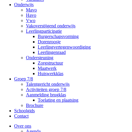
Onderwijs
Mavo
Havo
Vwo
Vakoverstijgend onderwijs
Leerlingparticipatie
Burgerschapsvorming
Dorenroosje
Leerlingvertegenwoordiging
Leerlingenraad
Ondersteuning
Zorgstructuur
Maatwerk
Huiswerkklas
Groep 7/8
Talentgericht onderwijs
Activiteiten groep 7/8
Aanmelding brugklas
Toelating en plaatsing
Brochure
Schoolgids
Contact
Over ons
Agenda