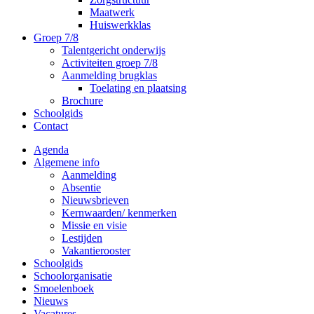
Maatwerk
Huiswerkklas
Groep 7/8
Talentgericht onderwijs
Activiteiten groep 7/8
Aanmelding brugklas
Toelating en plaatsing
Brochure
Schoolgids
Contact
Agenda
Algemene info
Aanmelding
Absentie
Nieuwsbrieven
Kernwaarden/ kenmerken
Missie en visie
Lestijden
Vakantierooster
Schoolgids
Schoolorganisatie
Smoelenboek
Nieuws
Vacatures