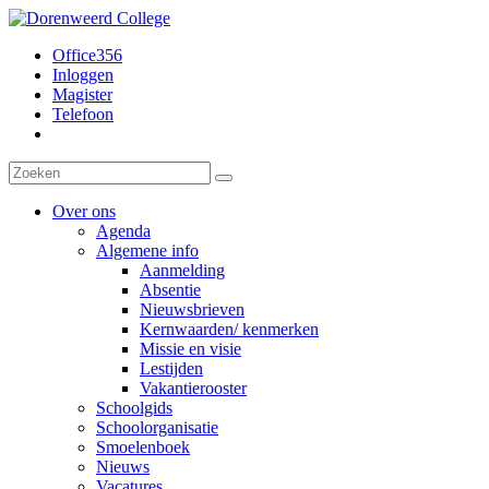
Office356
Inloggen
Magister
Telefoon
Over ons
Agenda
Algemene info
Aanmelding
Absentie
Nieuwsbrieven
Kernwaarden/ kenmerken
Missie en visie
Lestijden
Vakantierooster
Schoolgids
Schoolorganisatie
Smoelenboek
Nieuws
Vacatures