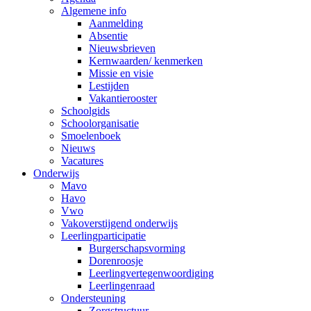
Algemene info
Aanmelding
Absentie
Nieuwsbrieven
Kernwaarden/ kenmerken
Missie en visie
Lestijden
Vakantierooster
Schoolgids
Schoolorganisatie
Smoelenboek
Nieuws
Vacatures
Onderwijs
Mavo
Havo
Vwo
Vakoverstijgend onderwijs
Leerlingparticipatie
Burgerschapsvorming
Dorenroosje
Leerlingvertegenwoordiging
Leerlingenraad
Ondersteuning
Zorgstructuur