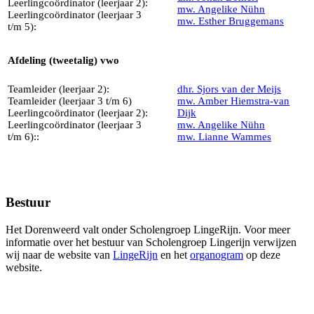
Leerlingcoördinator (leerjaar 2):
mw. Angelike
Nühn
Leerlingcoördinator (leerjaar 3
mw. Esther Bruggemans
t/m 5):
Afdeling (tweetalig) vwo
Teamleider (leerjaar 2):
dhr. Sjors van der Meijs
Teamleider (leerjaar 3 t/m 6)
mw. Amber Hiemstra-van
Leerlingcoördinator (leerjaar 2):
Dijk
Leerlingcoördinator (leerjaar 3
mw. Angelike
Nühn
t/m 6)::
mw. Lianne Wammes
Bestuur
Het Dorenweerd valt onder Scholengroep LingeRijn. Voor meer
informatie over het bestuur van Scholengroep Lingerijn verwijzen
wij naar de website van
LingeRijn
en het
organogram
op deze
website.