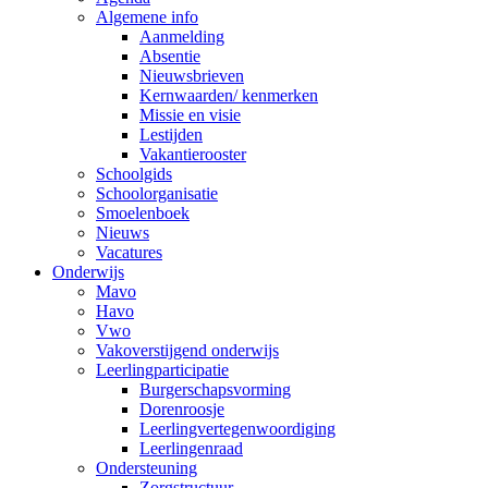
Algemene info
Aanmelding
Absentie
Nieuwsbrieven
Kernwaarden/ kenmerken
Missie en visie
Lestijden
Vakantierooster
Schoolgids
Schoolorganisatie
Smoelenboek
Nieuws
Vacatures
Onderwijs
Mavo
Havo
Vwo
Vakoverstijgend onderwijs
Leerlingparticipatie
Burgerschapsvorming
Dorenroosje
Leerlingvertegenwoordiging
Leerlingenraad
Ondersteuning
Zorgstructuur