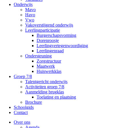
Onderwijs
Mavo
Havo
Vwo
Vakoverstijgend onderwijs
Leerlingparticipatie
Burgerschapsvorming
Dorenroosje
Leerlingvertegenwoordiging
Leerlingenraad
Ondersteuning
Zorgstructuur
Maatwerk
Huiswerkklas
Groep 7/8
Talentgericht onderwijs
Activiteiten groep 7/8
Aanmelding brugklas
Toelating en plaatsing
Brochure
Schoolgids
Contact
Over ons
Agenda