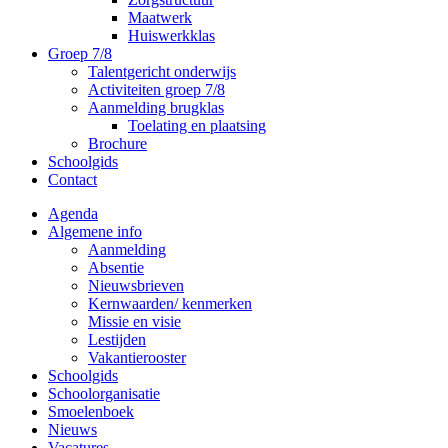
Maatwerk
Huiswerkklas
Groep 7/8
Talentgericht onderwijs
Activiteiten groep 7/8
Aanmelding brugklas
Toelating en plaatsing
Brochure
Schoolgids
Contact
Agenda
Algemene info
Aanmelding
Absentie
Nieuwsbrieven
Kernwaarden/ kenmerken
Missie en visie
Lestijden
Vakantierooster
Schoolgids
Schoolorganisatie
Smoelenboek
Nieuws
Vacatures