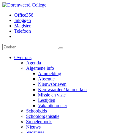
Office356
Inloggen
Magister
Telefoon
Over ons
Agenda
Algemene info
Aanmelding
Absentie
Nieuwsbrieven
Kernwaarden/ kenmerken
Missie en visie
Lestijden
Vakantierooster
Schoolgids
Schoolorganisatie
Smoelenboek
Nieuws
Vacatures